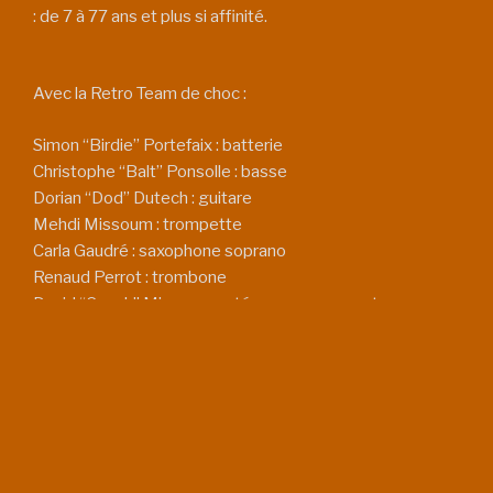
: de 7 à 77 ans et plus si affinité.
Avec la Retro Team de choc :
Simon “Birdie” Portefaix : batterie
Christophe “Balt” Ponsolle : basse
Dorian “Dod” Dutech : guitare
Mehdi Missoum : trompette
Carla Gaudré : saxophone soprano
Renaud Perrot : trombone
David “Coach” Mimey : sax ténor, arrangements